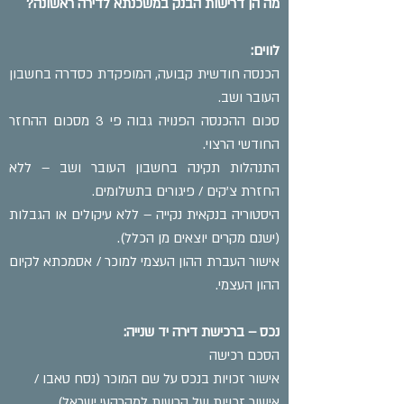
מה הן דרישות הבנק במשכנתא לדירה ראשונה?
לווים:
הכנסה חודשית קבועה, המופקדת כסדרה בחשבון
העובר ושב.
סכום ההכנסה הפנויה גבוה פי 3 מסכום ההחזר
החודשי הרצוי.
התנהלות תקינה בחשבון העובר ושב – ללא
החזרת צ’קים / פיגורים בתשלומים.
היסטוריה בנקאית נקייה – ללא עיקולים או הגבלות
(ישנם מקרים יוצאים מן הכלל).
אישור העברת ההון העצמי למוכר / אסמכתא לקיום
ההון העצמי.
נכס – ברכישת דירה יד שנייה:
הסכם רכישה
אישור זכויות בנכס על שם המוכר (נסח טאבו /
אישור זכויות של הרשות למקרקעי ישראל)