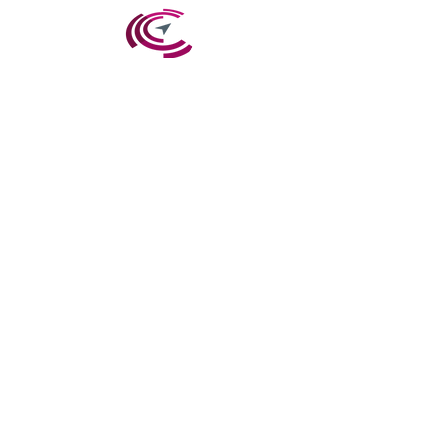
משכנתא חוץ בנקאית
משה ברוך
מצפן לעתיד בטוח
משנת 2005 בענף הביטוח והפיננסים, בעל ניסיון
מקצועי עשיר בחברות ביטוח ובתי השקעות כמנהל
שיווק, מכירות ופיתוח עסקי.
המשרד מספק ללקוחותיו את כל השירותים הנדרשים
בגישה מקצועית וייחודית ששמה את הלקוח במרכז
תוך נטרול האינטרסים המנוגדים הקיימים בין חברות
הביטוח ללקוחותיהם.
נשמח לעמוד לשירותכם:
054-8070674