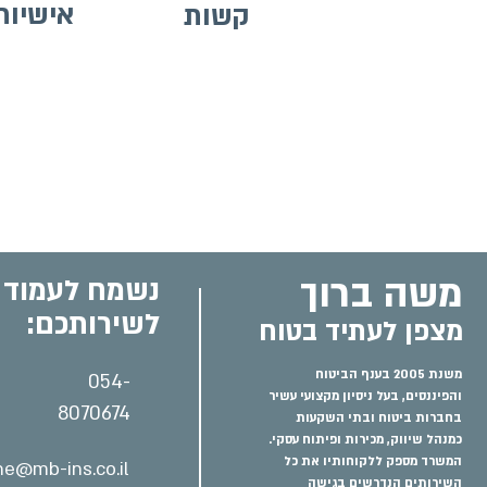
אישיות
קשות
משה ברוך
נשמח לעמוד
לשירותכם:
מצפן לעתיד בטוח
משנת 2005 בענף הביטוח
054-
והפיננסים, בעל ניסיון מקצועי עשיר
8070674
בחברות ביטוח ובתי השקעות
כמנהל שיווק, מכירות ופיתוח עסקי.
המשרד מספק ללקוחותיו את כל
e@mb-ins.co.il
השירותים הנדרשים בגישה