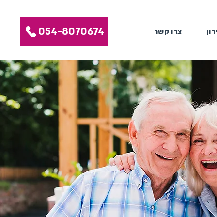
054-8070674
רון
צרו קשר